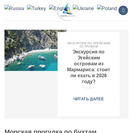
Skip
to
content
ЭКСКУРСИЯ ПО ЭГЕЙСКИМ
ОСТРОВАМ
Экскурсия по
Эгейским
островам из
Мармариса: стоит
ли ехать в 2026
году?
ЧИТАТЬ ДАЛЕЕ
Морская прогулка по бухтам